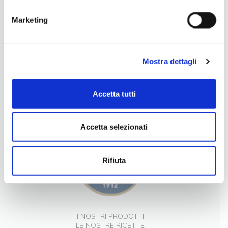
Marketing
Mostra dettagli
LA NOSTRA FILOSOFIA
Accetta tutti
INGREDIENTI DI QUALITÀ
CONTATTI
Accetta selezionati
Rifiuta
I NOSTRI PRODOTTI
LE NOSTRE RICETTE