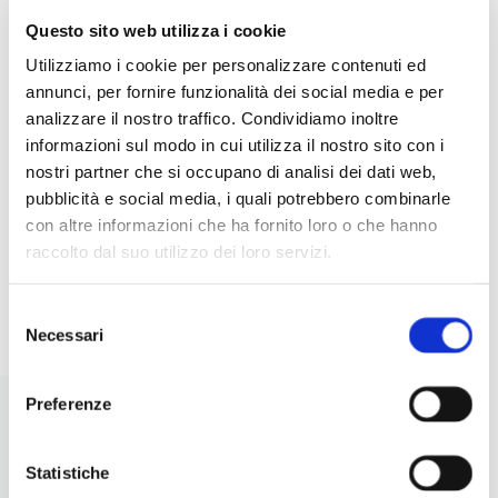
Questo sito web utilizza i cookie
5 INSALATE CREATIVE CON
IDE
Utilizziamo i cookie per personalizzare contenuti ed
LEGUMI: IDEE ORIGINALI,
RIC
annunci, per fornire funzionalità dei social media e per
NUTRIENTI E FACILI DA
PER
analizzare il nostro traffico. Condividiamo inoltre
PREPARARE
informazioni sul modo in cui utilizza il nostro sito con i
nostri partner che si occupano di analisi dei dati web,
pubblicità e social media, i quali potrebbero combinarle
con altre informazioni che ha fornito loro o che hanno
raccolto dal suo utilizzo dei loro servizi.
I
LEGGI
Selezione
Necessari
del
consenso
Preferenze
Statistiche