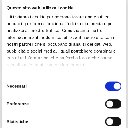
Questo sito web utilizza i cookie
5 INSALATE CREATIVE CON
IDE
Utilizziamo i cookie per personalizzare contenuti ed
LEGUMI: IDEE ORIGINALI,
RIC
annunci, per fornire funzionalità dei social media e per
NUTRIENTI E FACILI DA
PER
analizzare il nostro traffico. Condividiamo inoltre
PREPARARE
informazioni sul modo in cui utilizza il nostro sito con i
nostri partner che si occupano di analisi dei dati web,
pubblicità e social media, i quali potrebbero combinarle
con altre informazioni che ha fornito loro o che hanno
raccolto dal suo utilizzo dei loro servizi.
I
LEGGI
Selezione
Necessari
del
consenso
Preferenze
Statistiche