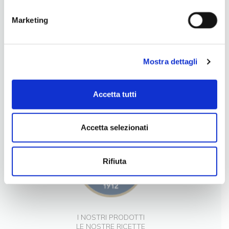
Marketing
Mostra dettagli
LA NOSTRA FILOSOFIA
Accetta tutti
INGREDIENTI DI QUALITÀ
CONTATTI
Accetta selezionati
Rifiuta
I NOSTRI PRODOTTI
LE NOSTRE RICETTE