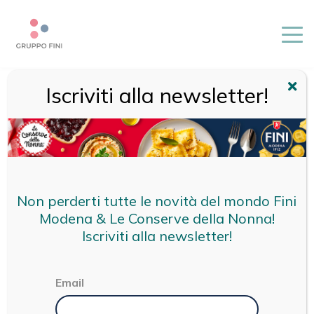
Iscriviti alla newsletter!
HOME
/
FINI
/
PASTA FRESCA
/
PASTA FRESCA
ALL'UOVO
PASTA FRESCA
ALL'UOVO:
Non perderti tutte le novità del mondo Fini
TAGLIATELLE E
Modena & Le Conserve della Nonna!
Iscriviti alla newsletter!
SFOGLIA PER
LASAGNE
Email