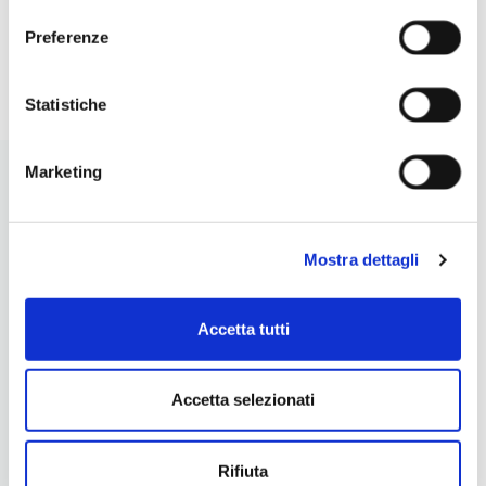
A
ANTICA BOTTEGA
LE RICETTE ITALIANE
LE
Preferenze
Statistiche
Marketing
Mostra dettagli
Accetta tutti
Accetta selezionati
LA NOSTRA FILOSOFIA
INGREDIENTI DI QUALITÀ
Rifiuta
CONTATTI