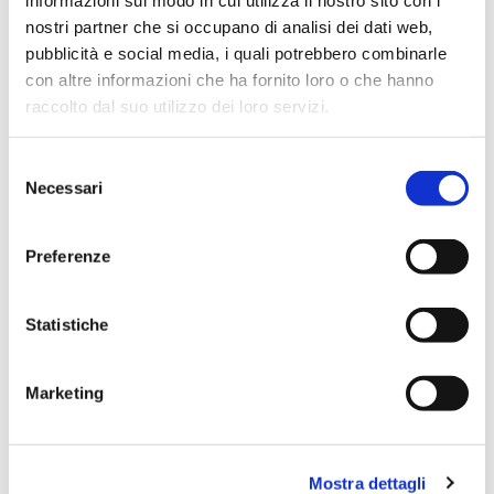
nostri partner che si occupano di analisi dei dati web,
pubblicità e social media, i quali potrebbero combinarle
con altre informazioni che ha fornito loro o che hanno
raccolto dal suo utilizzo dei loro servizi.
Selezione
Necessari
del
consenso
Preferenze
Statistiche
Federico Montaguti e
Marketing
Davide Montorsi
Restauratori e rilegatori di libri antichi
Mostra dettagli