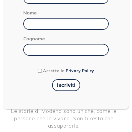
Nome
Una storia da
assaporare
Cognome
Le storie di Modena hanno radici profonde e
rami che crescono verso l’alto.
Sono storie di eccellenza e passione, che
suonano come il rombo di un motore che fa
Accetto la
Privacy Policy
girare la testa al mondo intero. Sono storie
di unicità e semplicità, che hanno il sapore di
un’antica ricetta casalinga capace di
conquistare palati stellati e internazionali.
Le storie di Modena sono uniche, come le
persone che le vivono. Non ti resta che
assaporarle.